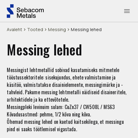
Avaleht
Tooted
Messing
Messing lehed
Messing lehed
Messingist lehtmetallid sobivad kasutamiseks mitmetele
tööstussektoritele: sisekujundus, ehete valmistamine ja
käsitöö, valmistatakse disainielemente, messingimärke ja -
tahvleid. Pakume messing lehtmetalli näidiseid disaineritele,
arhitektidele ja ka ettevõtetele.
Messingpleki levinuim sulam: CuZn37 / CW508L / MS63
Kõvadusastmed: pehme, 1/2 kõva ning kõva.
Õhemad messing lehed on kaetud kaitsekilega, et messingu
pind ei saaks töötlemisel vigastada.