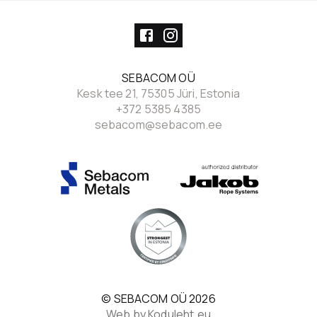
SEBACOM OÜ
Kesk tee 21, 75305 Jüri, Estonia
+372 5385 4385
sebacom@sebacom.ee
© SEBACOM OÜ
2026
Web by Koduleht.eu