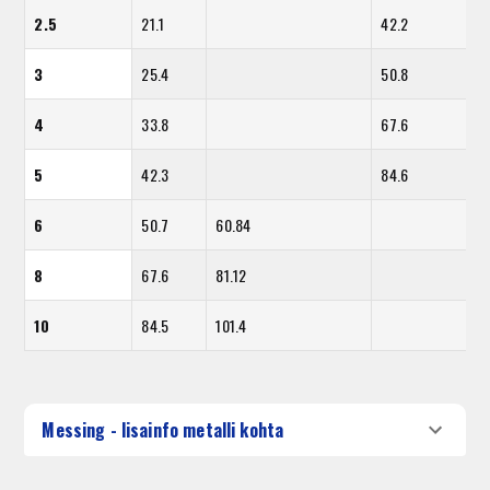
2.5
21.1
42.2
3
25.4
50.8
4
33.8
67.6
5
42.3
84.6
6
50.7
60.84
8
67.6
81.12
10
84.5
101.4
Messing - lisainfo metalli kohta