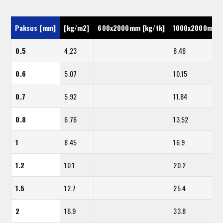
Paksus [mm]
[kg/m2]
600x2000mm [kg/tk]
1000x2000mm [
0.5
4.23
8.46
0.6
5.07
10.15
0.7
5.92
11.84
0.8
6.76
13.52
1
8.45
16.9
1.2
10.1
20.2
1.5
12.7
25.4
2
16.9
33.8